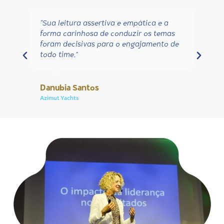
“Certamente me ajudou a entrar em
melhor sintonia com meus colegas. Além
de ter me ajudado a melhorar minha
comunicação de forma mais aberta”
William
Detroit Brasil