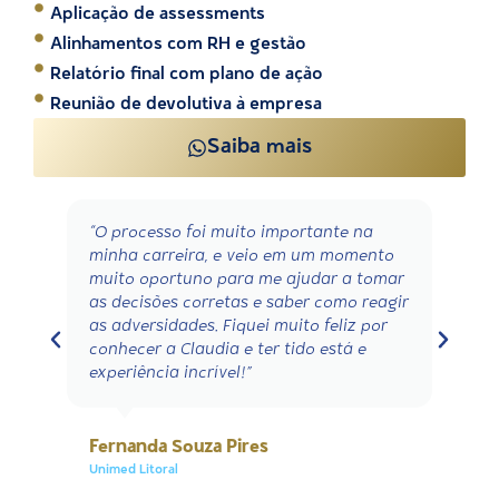
Aplicação de assessments
Alinhamentos com RH e gestão
Relatório final com plano de ação
Reunião de devolutiva à empresa
Saiba mais
“Consegui me conhecer melhor. Saber
onde sou forte e quais meus pontos
vulneráveis. Olhar para dentro de nós é
uma tarefa difícil, mas essencial para
conseguirmos compreender melhor
nossas tarefas como líder..'
Marlise Ludwig
Unimed Litoral